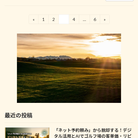
投
«
1
2
3
4
…
6
»
固
固
固
固
固
定
定
定
定
定
稿
ペ
ペ
ペ
ペ
ペ
の
ー
ー
ー
ー
ー
ジ
ジ
ジ
ジ
ジ
ペ
ー
ジ
送
り
最近の投稿
「ネット予約頼み」から脱却する！デジ
タル活用とAIでゴルフ場の客単価・リピ