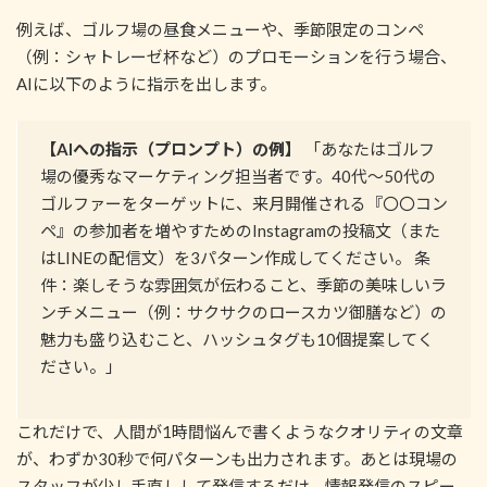
例えば、ゴルフ場の昼食メニューや、季節限定のコンペ
（例：シャトレーゼ杯など）のプロモーションを行う場合、
AIに以下のように指示を出します。
【AIへの指示（プロンプト）の例】
「あなたはゴルフ
場の優秀なマーケティング担当者です。40代〜50代の
ゴルファーをターゲットに、来月開催される『〇〇コン
ペ』の参加者を増やすためのInstagramの投稿文（また
はLINEの配信文）を3パターン作成してください。 条
件：楽しそうな雰囲気が伝わること、季節の美味しいラ
ンチメニュー（例：サクサクのロースカツ御膳など）の
魅力も盛り込むこと、ハッシュタグも10個提案してく
ださい。」
これだけで、人間が1時間悩んで書くようなクオリティの文章
が、わずか30秒で何パターンも出力されます。あとは現場の
スタッフが少し手直しして発信するだけ。情報発信のスピー