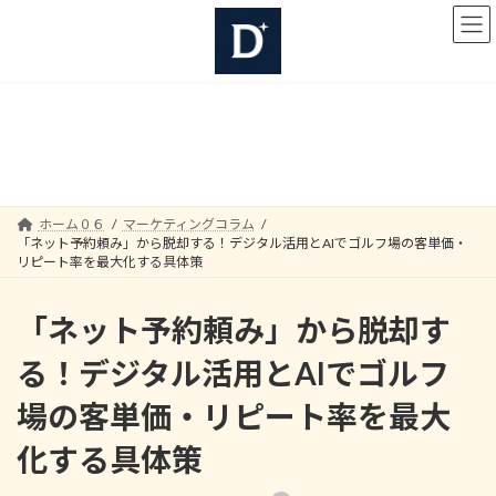
コ
ナ
ン
ビ
テ
ゲ
ン
ー
ツ
シ
へ
ョ
マーケティングコラム
ス
ン
キ
に
ッ
移
プ
動
ホーム０６
マーケティングコラム
「ネット予約頼み」から脱却する！デジタル活用とAIでゴルフ場の客単価・
リピート率を最大化する具体策
「ネット予約頼み」から脱却す
る！デジタル活用とAIでゴルフ
場の客単価・リピート率を最大
化する具体策