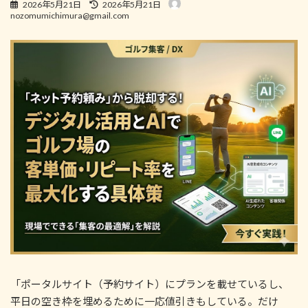
最
2026年5月21日
2026年5月21日
終
nozomumichimura@gmail.com
更
新
日
時
:
「ポータルサイト（予約サイト）にプランを載せているし、
平日の空き枠を埋めるために一応値引きもしている。だけ