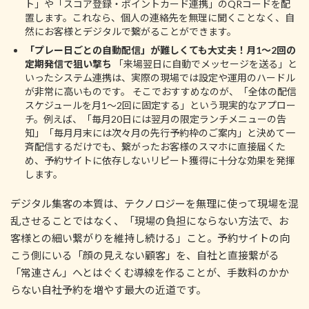
ト」や「スコア登録・ポイントカード連携」のQRコードを配
置します。これなら、個人の連絡先を無理に聞くことなく、自
然にお客様とデジタルで繋がることができます。
「プレー日ごとの自動配信」が難しくても大丈夫！月1〜2回の
定期発信で狙い撃ち
「来場翌日に自動でメッセージを送る」と
いったシステム連携は、実際の現場では設定や運用のハードル
が非常に高いものです。 そこでおすすめなのが、「全体の配信
スケジュールを月1〜2回に固定する」という現実的なアプロー
チ。例えば、「毎月20日には翌月の限定ランチメニューの告
知」「毎月月末には次々月の先行予約枠のご案内」と決めて一
斉配信するだけでも、繋がったお客様のスマホに直接届くた
め、予約サイトに依存しないリピート獲得に十分な効果を発揮
します。
デジタル集客の本質は、テクノロジーを無理に使って現場を混
乱させることではなく、「現場の負担にならない方法で、お
客様との細い繋がりを維持し続ける」こと。予約サイトの向
こう側にいる「顔の見えない顧客」を、自社と直接繋がる
「常連さん」へとはぐくむ導線を作ることが、手数料のかか
らない自社予約を増やす最大の近道です。