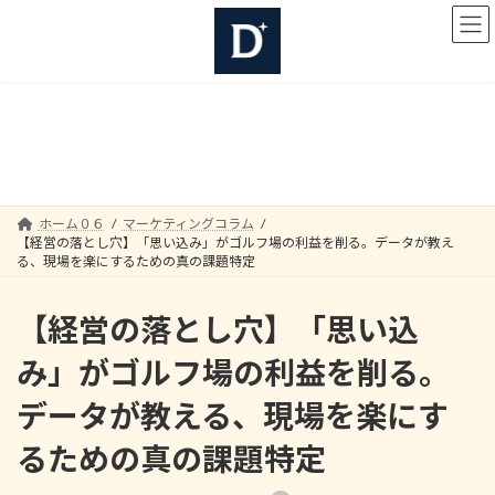
コ
ナ
ン
ビ
テ
ゲ
ン
ー
ツ
シ
へ
ョ
マーケティングコラム
ス
ン
キ
に
ッ
移
プ
動
ホーム０６
マーケティングコラム
【経営の落とし穴】「思い込み」がゴルフ場の利益を削る。データが教え
る、現場を楽にするための真の課題特定
【経営の落とし穴】「思い込
み」がゴルフ場の利益を削る。
データが教える、現場を楽にす
るための真の課題特定