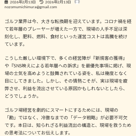
最
2026年2月13日
2026年2月13日
終
nozomumichimura@gmail.com
更
新
ゴルフ業界は今、大きな転換期を迎えています。コロナ禍を経
日
時
て若年層のプレーヤーが増えた一方で、現場の人手不足は深
:
刻化し、肥料、燃料、食材といった運営コストは高騰を続け
ています。
こうした厳しい環境下で、多くの経営陣が『新規客の獲得』
や『SNS映えによる若年層への訴求』を最優先事項に掲げ、現
場の士気を高めようと鼓舞されている姿を、私は幾度となく
目にしてきました。しかし、その情熱こそが、実は現場を疲
弊させ、利益を流出させている原因かもしれないとしたら、
どうでしょうか。
ゴルフ場経営を劇的にスマートにするためには、現場の
「勘」ではなく、冷徹なまでの「データ戦略」が必要不可欠
です。本日は、知られざる利益流出の構造と、現場を救うため
の思考法についてお伝えします。