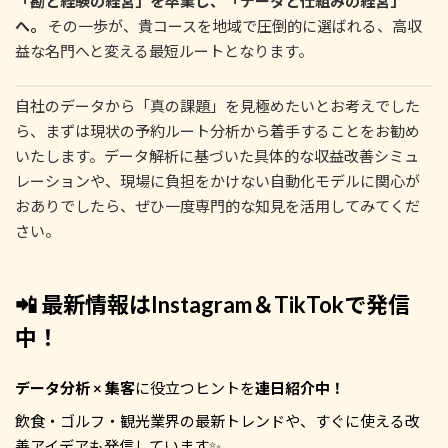
「勘と経験の経営」を卒業し、「データと仕組みの経営」
へ。
その一歩が、貴コースを地域で圧倒的に選ばれる、高収
益な名門へと変える最短ルートとなります。
自社のデータから「真の課題」を見極めたいとお考えでした
ら、まずは現状の予約ルート分析から着手することをお勧め
いたします。データ解析に基づいた具体的な収益改善シミュ
レーションや、現場に負担をかけない自動化モデルに関心が
おありでしたら、ぜひ一度専門的な知見を活用してみてくだ
さい。
📲 最新情報はInstagram＆TikTokで発信
中！
データ分析 × 集客
に役立つヒントを
連日紹介中！
飲食・ゴルフ・観光業界の最新トレンドや、すぐに使える改
善アイデアも発信しています✨