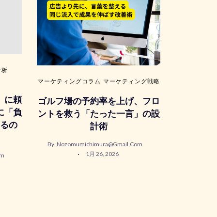
分析
マーケティングコラム
マーケティング戦略
」に頼
ゴルフ場の予約率を上げ、フロ
に「負
ントを救う「たった一言」の設
るの
計術
By
Nozomumichimura@gmail.com
1月 26, 2026
om