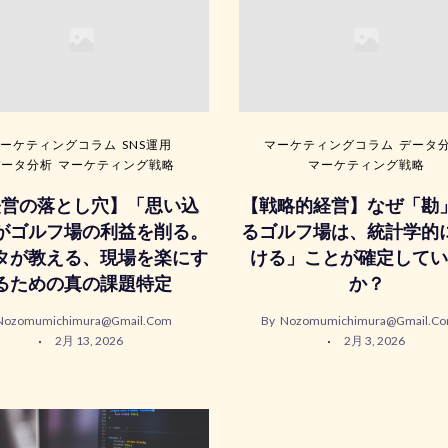
ーケティングコラム
SNS運用
マーケティングコラム
データ
データ分析
マーケティング戦略
マーケティング戦略
経営の落とし穴】「思い込
【戦略的経営】なぜ「勘
がゴルフ場の利益を削る。
るゴルフ場は、統計学的
タが教える、現場を楽にす
ける」ことが確定してい
るための真の課題特定
か？
Nozomumichimura@gmail.com
By
Nozomumichimura@gmail.c
2月 13, 2026
2月 3, 2026