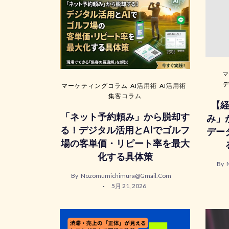
マ
マーケティングコラム
AI活用術
AI活用術
集客コラム
【
「ネット予約頼み」から脱却す
み」
る！デジタル活用とAIでゴルフ
デー
場の客単価・リピート率を最大
化する具体策
By
By
Nozomumichimura@gmail.com
5月 21, 2026