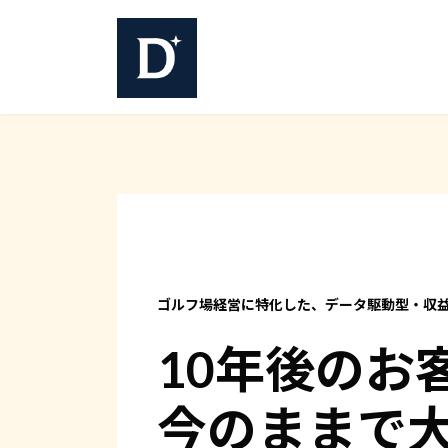
コ
ナ
ン
ビ
テ
ゲ
ン
ー
ツ
シ
へ
ョ
ス
ン
キ
に
ッ
移
プ
動
ゴルフ場経営に特化した、データ駆動型・収
10年後のお
今のままで