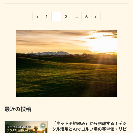
投
«
1
2
3
…
6
»
固
固
固
固
定
定
定
定
稿
ペ
ペ
ペ
ペ
の
ー
ー
ー
ー
ジ
ジ
ジ
ジ
ペ
ー
ジ
送
り
最近の投稿
「ネット予約頼み」から脱却する！デジ
タル活用とAIでゴルフ場の客単価・リピ