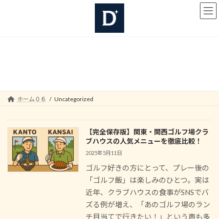
コ
ナ
ン
ビ
テ
ゲ
ン
ー
ツ
シ
へ
ョ
Uncategorized
ス
ン
キ
に
ッ
移
プ
動
ホーム０６
Uncategorized
【完全保存版】関東・関西ゴルフ場クラ
ブハウスの人気メニューを徹底比較！
2025年5月11日
ゴルフ好きの方にとって、プレー後の
「ゴルフ飯」は楽しみのひとつ。実は
近年、クラブハウスの食事がSNSでバ
ズる例が増え、「あのゴルフ場のラン
チ目当てで行きたい！」という声も多