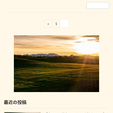
続きを読む
投
«
1
2
固
固
定
定
稿
ペ
ペ
の
ー
ー
ジ
ジ
ペ
ー
ジ
送
り
最近の投稿