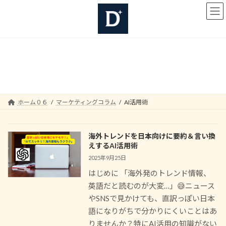
コ
ナ
ン
ビ
テ
ゲ
ン
ー
ツ
シ
へ
ョ
AI活用術
ス
ン
キ
に
ッ
移
プ
動
ホーム０６
マーケティングコラム
AI活用術
海外トレンドを日本向けに要約＆言い換
えするAI活用術
2025年9月25日
はじめに 「海外発のトレンド情報、
英語だと読むのが大変…」😅ニュース
やSNSで見かけても、直訳っぽい日本
語になりがちで分かりにくいことはあ
りませんか？特にAI活用の知識がない