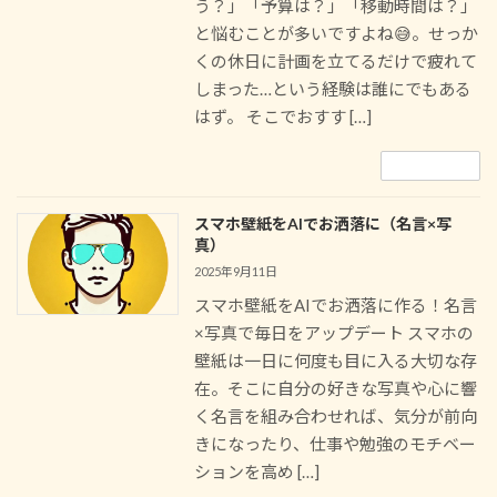
う？」「予算は？」「移動時間は？」
と悩むことが多いですよね😅。せっか
くの休日に計画を立てるだけで疲れて
しまった…という経験は誰にでもある
はず。 そこでおすす […]
続きを読む
スマホ壁紙をAIでお洒落に（名言×写
真）
2025年9月11日
スマホ壁紙をAIでお洒落に作る！名言
×写真で毎日をアップデート スマホの
壁紙は一日に何度も目に入る大切な存
在。そこに自分の好きな写真や心に響
く名言を組み合わせれば、気分が前向
きになったり、仕事や勉強のモチベー
ションを高め […]