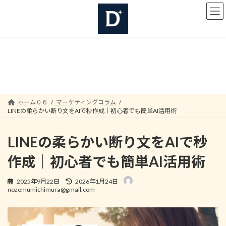
コ
ナ
ン
ビ
テ
ゲ
ン
ー
ツ
シ
へ
ョ
マーケティングコラム
ス
ン
キ
に
ッ
移
プ
動
ホーム０６
マーケティングコラム
LINEの柔らかい断り文をAIで秒作成｜初心者でも簡単AI活用術
LINEの柔らかい断り文をAIで秒
作成｜初心者でも簡単AI活用術
最
2025年9月22日
2026年1月24日
終
nozomumichimura@gmail.com
更
新
日
時