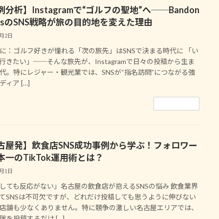
分析】Instagramで“ゴルフの聖地”へ──Bandon
nesのSNS戦略が旅の目的地を変えた理由
8月2日
に：ゴルフ好きが憧れる「次の旅先」はSNSで決まる時代に 「い
行きたい」──そんな旅先が、Instagramで日々の投稿から生ま
代。特にレジャー・観光業では、SNSが“指名訪問”につながる強
ィア […]
続きを読む
古屋発】飲食店SNS成功事例から学ぶ！フォロワー
本一のTikTok運用術とは？
8月1日
しても反応がない」名古屋の飲食店が抱えるSNSの悩み 飲食業界
てSNSは不可欠ですが、どれだけ投稿しても思うように伸びない
店舗も少なくありません。特に競争の激しい名古屋エリアでは、
理を投稿するだけ […]