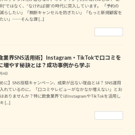
利”ではなく、“なければ損”の時代に突入しています。 「予約の
減らしたい」「無断キャンセルを防ぎたい」「もっと新規顧客を
たい」──そんな課 […]
続きを読む
業界SNS活用術】Instagram・TikTokで口コミを
に増やす秘訣とは？成功事例から学ぶ
8月4日
めに】SNS投稿キャンペーン、成果が出ない理由とは？ SNS運用
入れているのに、「口コミやレビューがなかなか増えない」とお
はありませんか？特に飲食業界ではInstagramやTikTokを活用し
 […]
続きを読む