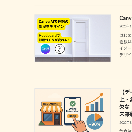
Can
2025年
はじめ
経験は
イメー
デザイ
【デ
上・
欠な
未来
2025年
飲食業