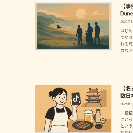
【事例
Du
2025年
はじめ
つかは
れる時
力なメデ
【名
数日
2025年
「投稿
にとっ
という
ただ料