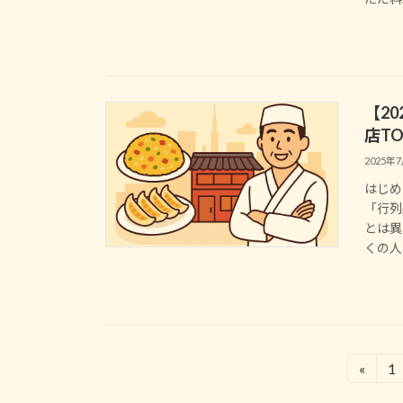
【2
店T
2025年
はじめ
「行列
とは異
くの人
投
«
1
固
定