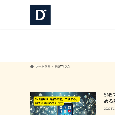
コ
ナ
ン
ビ
テ
ゲ
ン
ー
ツ
シ
へ
ョ
ス
ン
キ
に
ッ
移
プ
動
ホーム０６
集客コラム
SN
める
2025年