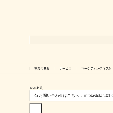
稿
ペ
の
ー
ジ
ペ
ー
ジ
送
り
事業の概要
サービス
マーケティングコラム
Text
(必須)
送信