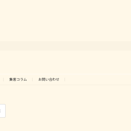
ペ
ペ
ペ
ー
ー
ー
ジ
ジ
ジ
集客コラム
お問い合わせ