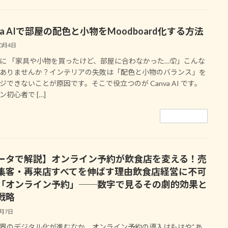
va AIで部屋の配色と小物をMoodboard化する方法
10月4日
に 「家具や小物を買ったけど、部屋に合わなかった…🤦」こんな
ありませんか？インテリアの失敗は「配色と小物のバランス」を
ジできないことが原因です。そこで役立つのが Canva AI です。
ン初心者で […]
続きを読む
ータで解説】オンライン予約が飲食店を変える！売
集客・再来店すべてを伸ばす理由飲食店経営に不可
「オンライン予約」──数字で見るその劇的効果と
戦略
8月7日
界のデジタル化が進むなか、オンライン予約の導入はもはや“あ