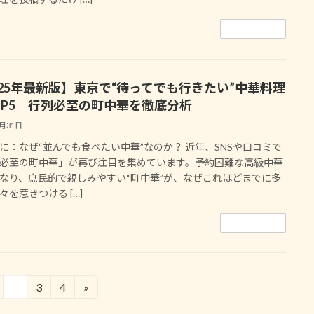
続きを読む
025年最新版】東京で“待ってでも行きたい”中華料理
OP5｜行列必至の町中華を徹底分析
7月31日
に：なぜ“並んでも食べたい中華”なのか？ 近年、SNSや口コミで
必至の町中華」が再び注目を集めています。予約困難な高級中華
なり、庶民的で親しみやすい“町中華”が、なぜこれほどまでに多
々を惹きつける […]
続きを読む
2
3
4
»
固
固
固
定
定
定