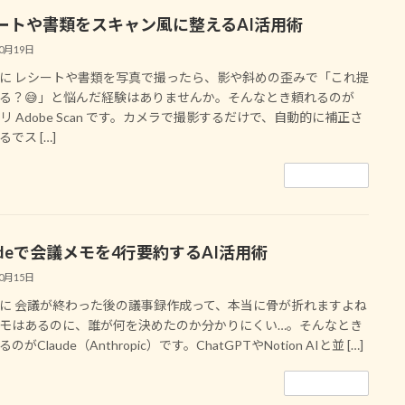
ートや書類をスキャン風に整えるAI活用術
10月19日
に レシートや書類を写真で撮ったら、影や斜めの歪みで「これ提
る？😅」と悩んだ経験はありませんか。そんなとき頼れるのが
プリ Adobe Scan です。カメラで撮影するだけで、自動的に補正さ
でス […]
続きを読む
audeで会議メモを4行要約するAI活用術
10月15日
に 会議が終わった後の議事録作成って、本当に骨が折れますよね
メモはあるのに、誰が何を決めたのか分かりにくい…。そんなとき
のがClaude（Anthropic）です。ChatGPTやNotion AIと並 […]
続きを読む