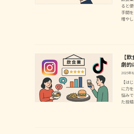
ると便
手間を
増やし
【飲食
劇的
2025年
【はじ
に力を
悩みで
た投稿キ