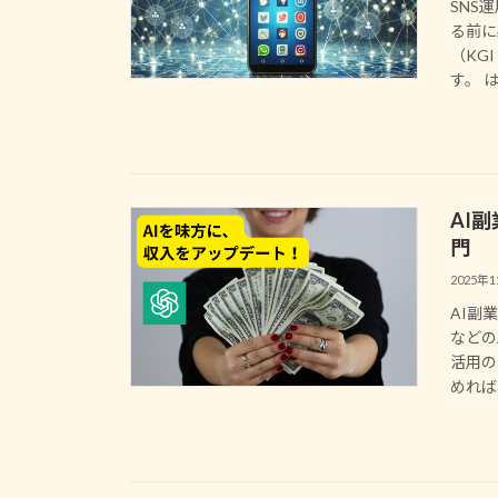
SNS
る前に
（KG
す。 は
AI
門
2025年
AI副
などの
活用の
めればい