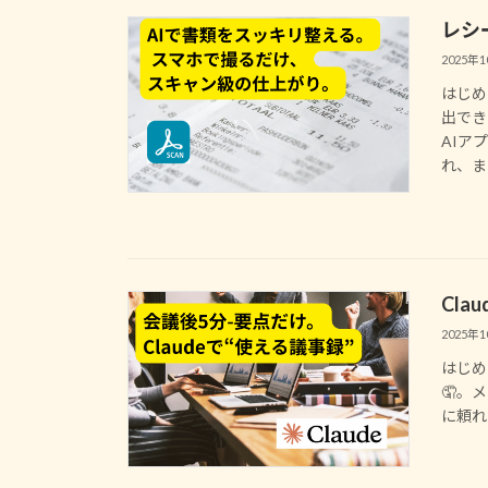
レシ
2025年
はじめ
出でき
AIア
れ、まる
Cl
2025年
はじめ
🤦。
に頼れる