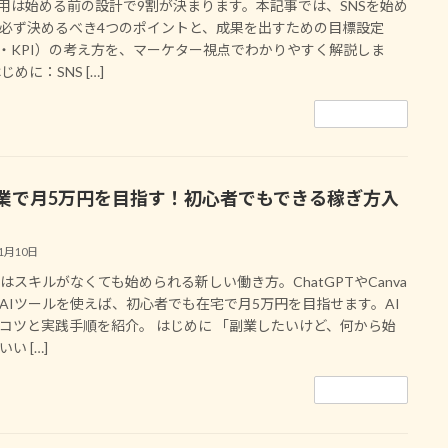
運用は始める前の設計で9割が決まります。本記事では、SNSを始め
必ず決めるべき4つのポイントと、成果を出すための目標設定
I・KPI）の考え方を、マーケター視点でわかりやすく解説しま
じめに：SNS […]
続きを読む
副業で月5万円を目指す！初心者でもできる稼ぎ方入
11月10日
業はスキルがなくても始められる新しい働き方。ChatGPTやCanva
AIツールを使えば、初心者でも在宅で月5万円を目指せます。AI
コツと実践手順を紹介。 はじめに 「副業したいけど、何から始
い […]
続きを読む