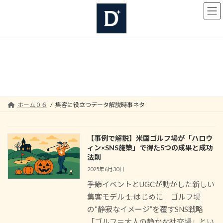
コ
ナ
ン
ビ
テ
ゲ
ン
ー
ツ
シ
集客に役立つデータ解説時事ネ
へ
ョ
ス
ン
タ
キ
に
ッ
移
プ
動
ホーム０６
集客に役立つデータ解説時事ネタ
【事例で解説】米国ゴルフ場が「ハロウ
ィン×SNS施策」で得た5つの成果と成功
法則
2025年6月30日
――季節イベントとUGCが動かした新しい
集客モデル―― 1. はじめに｜ゴルフ場
の“静寂なイメージ”を覆すSNS戦略
「ゴルフ＝大人の静かな社交場」とい