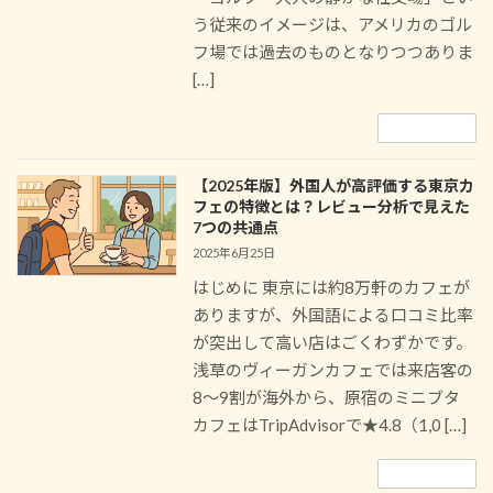
う従来のイメージは、アメリカのゴル
フ場では過去のものとなりつつありま
[…]
続きを読む
【2025年版】外国人が高評価する東京カ
フェの特徴とは？レビュー分析で見えた
7つの共通点
2025年6月25日
はじめに 東京には約8万軒のカフェが
ありますが、外国語による口コミ比率
が突出して高い店はごくわずかです。
浅草のヴィーガンカフェでは来店客の
8〜9割が海外から、原宿のミニブタ
カフェはTripAdvisorで★4.8（1,0 […]
続きを読む