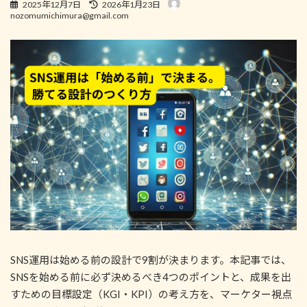
最
2025年12月7日
2026年1月23日
終
nozomumichimura@gmail.com
更
新
日
時
:
SNS運用は始める前の設計で9割が決まります。本記事では、
SNSを始める前に必ず決めるべき4つのポイントと、成果を出
すための目標設定（KGI・KPI）の考え方を、マーケター視点