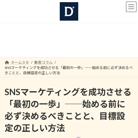
コ
ナ
ン
ビ
テ
ゲ
ン
ー
ツ
シ
へ
ョ
集客コラム
ス
ン
キ
に
ッ
移
プ
動
ホーム０６
集客コラム
SNSマーケティングを成功させる「最初の一歩」──始める前に必ず決めるべ
きことと、目標設定の正しい方法
SNSマーケティングを成功させる
「最初の一歩」──始める前に
必ず決めるべきことと、目標設
定の正しい方法