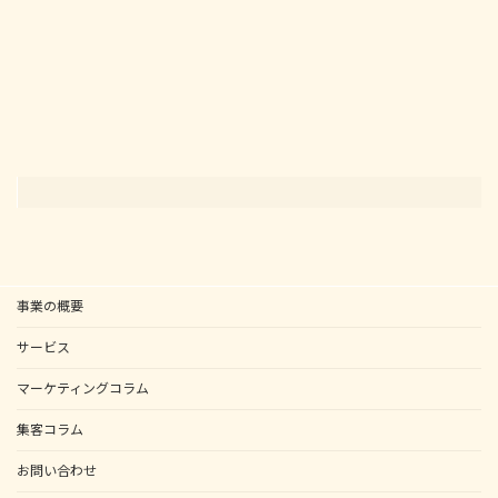
2025年12月25日
事業の概要
サービス
マーケティングコラム
集客コラム
お問い合わせ