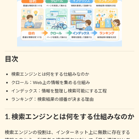
目次
検索エンジンとは何をする仕組みなのか
クロール：Web上の情報を集める仕組み
インデックス：情報を整理し検索可能にする工程
ランキング：検索結果の順番が決まる理由
1. 検索エンジンとは何をする仕組みなのか
検索エンジンの役割は、インターネット上に無数に存在する