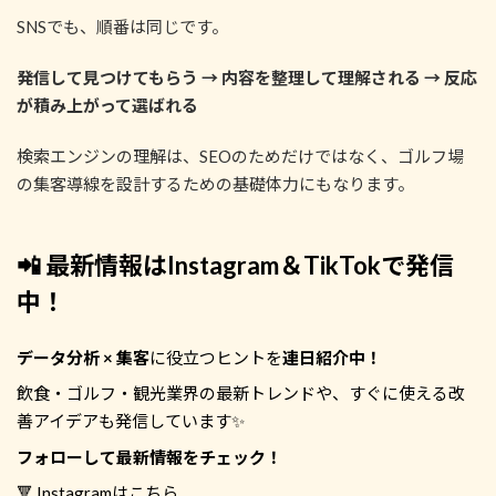
SNSでも、順番は同じです。
発信して見つけてもらう → 内容を整理して理解される → 反応
が積み上がって選ばれる
検索エンジンの理解は、SEOのためだけではなく、ゴルフ場
の集客導線を設計するための基礎体力にもなります。
📲 最新情報はInstagram＆TikTokで発信
中！
データ分析 × 集客
に役立つヒントを
連日紹介中！
飲食・ゴルフ・観光業界の最新トレンドや、すぐに使える改
善アイデアも発信しています✨
フォローして最新情報をチェック！
🔻 Instagramはこちら