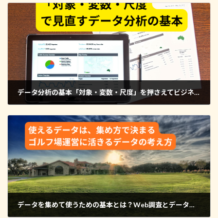
データ分析の基本「対象・変数・尺度」を押さえてビジネスに活かす方法
2025年12月24日
データを集めて使うための基本とは？Web調査とデータ準備の考え方