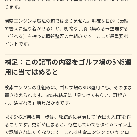
ります。
検索エンジンは魔法の箱ではありません。明確な目的（最短
で答えに辿り着かせる）と、明確な手順（集める→整理する
→並べる）を持った情報整理の仕組みです。ここが最重要ポ
イントです。
補足：この記事の内容をゴルフ場のSNS運
用に当てはめると
検索エンジンの仕組みは、ゴルフ場のSNS運用にも、そのまま
置き換えられます。SNSも結局は「見つけてもらい、理解さ
れ、選ばれる」勝負だからです。
まずSNS運用の第一歩は、継続的に発信して“露出の入口”を作
ることです。更新が止まると、存在していてもタイムライン上
で認識されにくくなります。これは検索エンジンでいう クロ