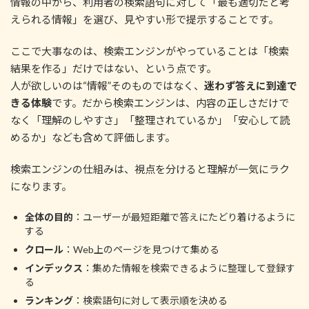
情報の中から、利用者の検索語句に対して「最も適切だと考
えられる情報」を選び、見やすい形で提示することです。
ここで大事なのは、検索エンジンがやっていることは「検索
結果を作る」だけではない、という点です。
人が欲しいのは“情報”そのものではなく、
迷わず答えに到達で
きる体験
です。だから検索エンジンは、内容の正しさだけで
なく「理解のしやすさ」「整理されているか」「安心して読
めるか」なども含めて評価します。
検索エンジンの仕組みは、視点を分けると理解が一気にラク
になります。
全体の目的
：ユーザーが最短距離で答えにたどり着けるように
する
クロール
：Web上のページを見つけて集める
インデックス
：集めた情報を検索できるように整理して登録す
る
ランキング
：検索語句に対して表示順を決める