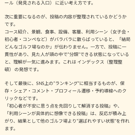
ール（発見される入口） に近い考え方です。
次に重要になるのが、投稿の内容が整理されているかどうか
です。
コース紹介、景観、食事、設備、客層、利用シーン（女子会・
初心者・コンペなど）がバラバラに散らばっていると、「結局
どんなゴルフ場なのか」が伝わりません。一方で、投稿に一
貫性があり、見た人が頭の中で“分類”できる状態になっている
と、理解が一気に進みます。これは インデックス（整理整
頓） の発想です。
そして最後に、SNS上の“ランキング”に相当するものが、保
存・シェア・コメント・プロフィール遷移・予約導線へのク
リックなどです。
「初心者が不安に思う点を先回りして解消する投稿」や、
「利用シーンが具体的に想像できる投稿」は、反応が積み上
がり、結果として他のゴルフ場より“選ばれやすい状態”を作れ
ます。