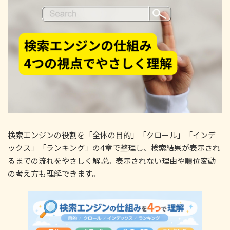
:
検索エンジンの役割を「全体の目的」「クロール」「インデ
ックス」「ランキング」の4章で整理し、検索結果が表示され
るまでの流れをやさしく解説。表示されない理由や順位変動
の考え方も理解できます。