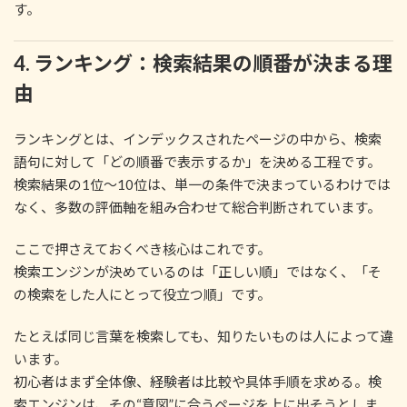
す。
4. ランキング：検索結果の順番が決まる理
由
ランキングとは、インデックスされたページの中から、検索
語句に対して「どの順番で表示するか」を決める工程です。
検索結果の1位〜10位は、単一の条件で決まっているわけでは
なく、多数の評価軸を組み合わせて総合判断されています。
ここで押さえておくべき核心はこれです。
検索エンジンが決めているのは「正しい順」ではなく、「そ
の検索をした人にとって役立つ順」です。
たとえば同じ言葉を検索しても、知りたいものは人によって違
います。
初心者はまず全体像、経験者は比較や具体手順を求める。検
索エンジンは、その“意図”に合うページを上に出そうとしま