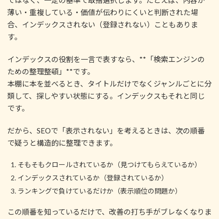
薄い・重複している・価値が伝わりにくいと判断された場
合、インデックスされない（登録されない）こともありま
す。
インデックスの役割を一言で表すなら、**「検索エンジンの
ための整理整頓」**です。
本棚に本を並べるとき、タイトルだけでなくジャンルごとに分
類して、探しやすい状態にする。インデックスもそれと同じ
です。
だから、SEOで「表示されない」を考えるときは、次の順番
で疑うと構造的に整理できます。
そもそもクロールされているか（見つけてもらえているか）
インデックスされているか（登録されているか）
ランキングで負けているだけか（表示順位の問題か）
この順番を知っているだけで、改善の打ち手がブレなくなりま