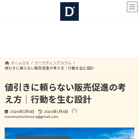
コ
ナ
ン
ビ
テ
ゲ
ン
ー
ツ
シ
へ
ョ
マーケティングコラム
ス
ン
キ
に
ッ
移
プ
動
ホーム０６
マーケティングコラム
値引きに頼らない販売促進の考え方｜行動を生む設計
値引きに頼らない販売促進の考
え方｜行動を生む設計
最
2026年1月4日
2026年1月4日
終
nozomumichimura@gmail.com
更
新
日
時