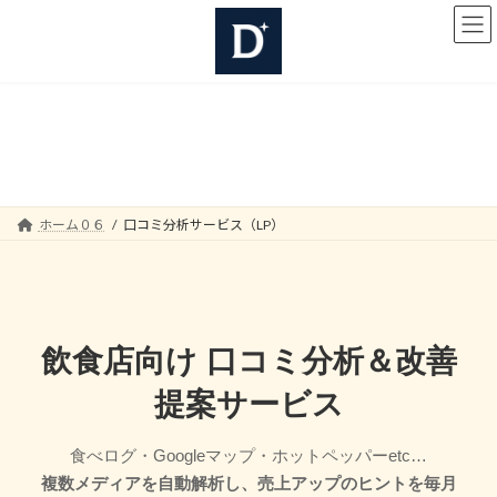
コ
ナ
ン
ビ
テ
ゲ
ン
ー
ツ
シ
へ
ョ
口コミ分析サービス（LP）
ス
ン
キ
に
ッ
移
プ
動
ホーム０６
口コミ分析サービス（LP）
飲食店向け 口コミ分析＆改善
提案サービス
食べログ・Googleマップ・ホットペッパーetc…
複数メディアを自動解析し、売上アップのヒントを毎月