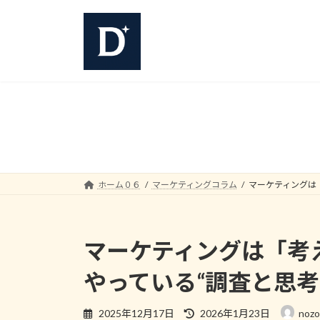
コ
ナ
ン
ビ
テ
ゲ
ン
ー
ツ
シ
へ
ョ
ス
ン
キ
に
ッ
移
プ
動
ホーム０６
マーケティングコラム
マーケティングは
マーケティングは「考
やっている“調査と思考
最
2025年12月17日
2026年1月23日
nozo