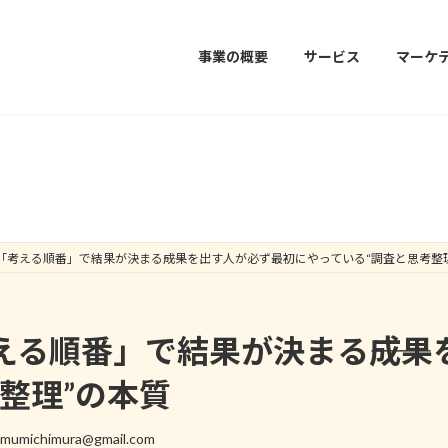
事業の概要
サービス
マーケ
マーケティングコラム
「考える順番」で結果が決まる――成果を出す人が必ず最初にやっている“調査と思考整
える順番」で結果が決まる――成
整理”の本質
mumichimura@gmail.com