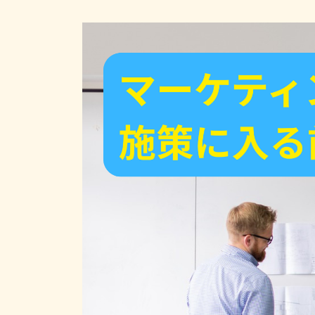
終
更
新
日
時
: