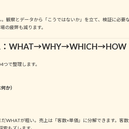
ん。観察とデータから「こうではないか」を立て、検証に必要
現場の疲弊も減ります。
：WHAT→WHY→WHICH→HOW
4つで整理します。
は何か）
だWHATが粗い。売上は「客数×単価」に分解できます。客
探索もズレます。