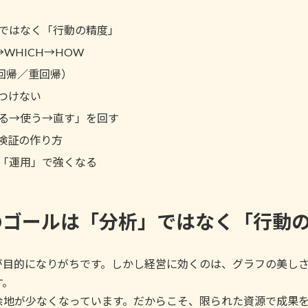
ではなく「行動の精度」
WHICH→HOW
回帰／重回帰）
つけない
作る→使う→直す」を回す
検証の作り方
「運用」で強くなる
用のゴールは「分析」ではなく「行動
が目的になりがちです。しかし経営に効くのは、グラフの美し
す。
余地が少なくなっています。だからこそ、限られた資源で成果