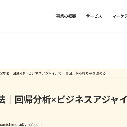
事業の概要
サービス
マーケ
マーケティングコラム
る方法｜回帰分析×ビジネスアジャイルで「真因」から打ち手を決める
法｜回帰分析×ビジネスアジャ
umichimura@gmail.com