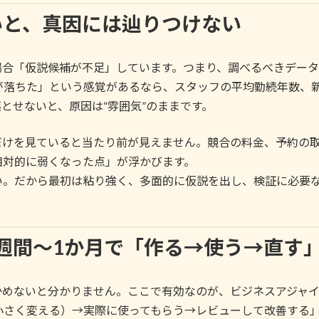
ないと、真因には辿りつけない
場合「仮説候補が不足」しています。つまり、調べるべきデー
が落ちた」という感覚があるなら、スタッフの平均勤続年数、
とせないと、原因は“雰囲気”のままです。
だけを見ていると当たり前が見えません。競合の料金、予約の
相対的に弱くなった点」が浮かびます。
い。だから最初は粘り強く、多面的に仮説を出し、検証に必要
：2週間〜1か月で「作る→使う→直す
かめないと分かりません。ここで有効なのが、ビジネスアジャ
さく変える）→実際に使ってもらう→レビューして改善する」