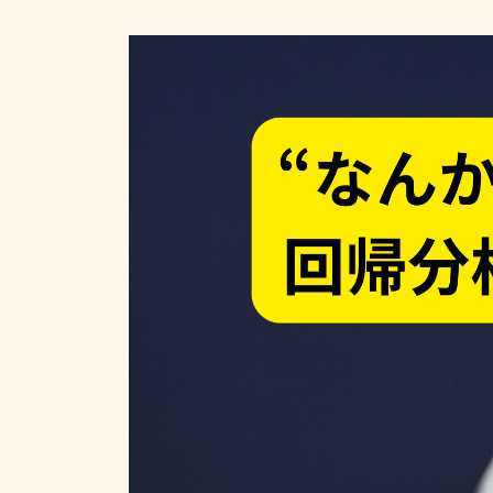
終
更
新
日
時
: