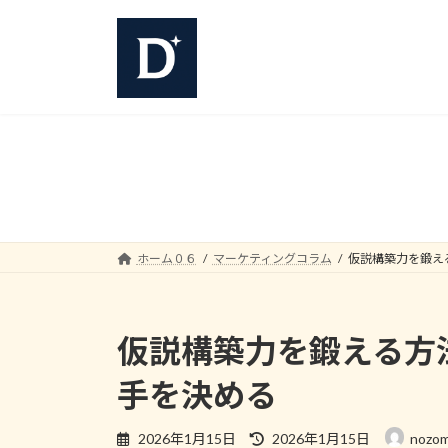
コ
ナ
ン
ビ
テ
ゲ
ン
ー
ツ
シ
へ
ョ
ス
ン
キ
に
ッ
移
プ
動
ホーム０６
マーケティングコラム
仮説構築力を鍛え
仮説構築力を鍛える方
手を決める
最
2026年1月15日
2026年1月15日
nozom