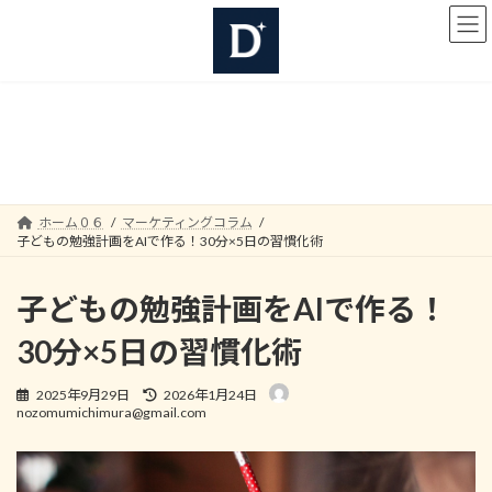
コ
ナ
ン
ビ
テ
ゲ
ン
ー
ツ
シ
へ
ョ
マーケティングコラム
ス
ン
キ
に
ッ
移
プ
動
ホーム０６
マーケティングコラム
子どもの勉強計画をAIで作る！30分×5日の習慣化術
子どもの勉強計画をAIで作る！
30分×5日の習慣化術
最
2025年9月29日
2026年1月24日
終
nozomumichimura@gmail.com
更
新
日
時