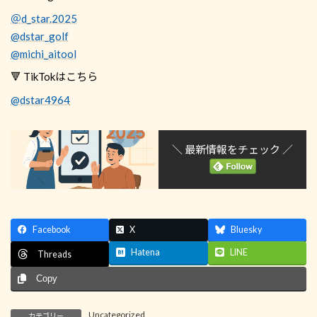
＠d_star.2025
@dstar_golf
@michi_aitool
🔻 TikTokはこちら
@dstar4964
＼ 最新情報をチェック ／
Facebook
X
Bluesky
Hatena
LINE
Threads
Copy
Uncategorized
カテゴリー