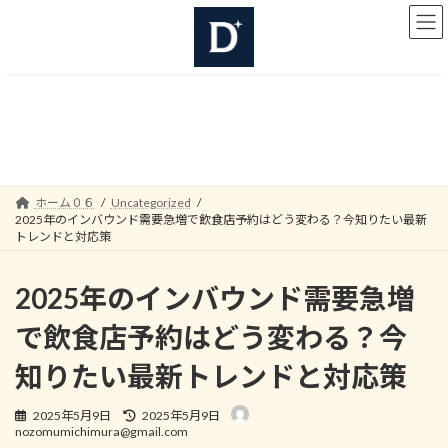
コ
ナ
ン
ビ
テ
ゲ
ン
ー
ツ
シ
へ
ョ
Uncategorized
ス
ン
キ
に
ッ
移
プ
動
ホーム０６
Uncategorized
2025年のインバウンド需要急増で飲食店予約はどう変わる？今知りたい最新
トレンドと対応策
2025年のインバウンド需要急増
で飲食店予約はどう変わる？今
知りたい最新トレンドと対応策
最
2025年5月9日
2025年5月9日
終
nozomumichimura@gmail.com
更