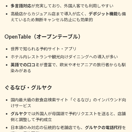
多言語対応
が充実しており、外国人客でも利用しやすい
高級店からカジュアル店まで導入が広く、
デポジット機能
も備
えているため無断キャンセル防止にも効果的
OpenTable（オープンテーブル）
世界で知られる予約サイト・アプリ
ホテル内レストランや観光向けダイニングへの導入が多い
英語での口コミ
が豊富で、欧米やオセアニアの旅行者からも馴
染みがある
ぐるなび・グルヤク
国内最大級の飲食店検索サイト「ぐるなび」のインバウンド向
けサービス
グルヤク
では外国人が母国語で予約リクエストを送ると、店舗
側と調整して予約成立
日本語のみ対応の伝統的な老舗店でも、
グルヤクの電話代行
を