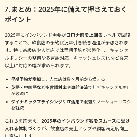
7. まとめ：2025年に備えて押さえておく
ポイント
2025年にインバウンド需要が
コロナ前を上回る
レベルで回復
することで、飲食店の予約状況は引き続き逼迫が予想されま
す。特に高級店や人気店では早期予約が常態化し、キャンセ
ルポリシーの整備や多言語対応、キャッシュレス化など従来
以上に対応の幅が求められます。
早期予約が増加
し、人気店は数ヶ月前から埋まる
英語・中国語など多言語対応
や
事前決済
で無断キャンセル防止
が必須に
ダイナミックプライシング
や
IT活用
で混雑やノーショーリスク
を軽減
これらを踏まえ、
2025年のインバウンド客をスムーズに受け
入れる体制づくり
が、飲食店の売上アップや顧客満足度向上
に直結します。