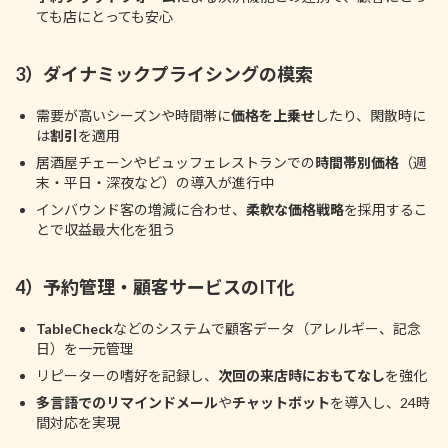
ても店にとっても安心
3）ダイナミックプライシングの模索
需要が高いシーズンや時間帯に
価格を上乗せ
したり、閑散時に
は
割引
を適用
居酒屋チェーンやビュッフェレストランでの
時間帯別価格
（週
末・平日・深夜など）の導入が進行中
インバウンド客の増減に合わせ、
柔軟な価格戦略
を採用するこ
とで収益最大化を狙う
4）予約管理・顧客サービスのIT化
TableCheck
などのシステムで顧客データ（アレルギー、記念
日）を一元管理
リピーターの嗜好を記録し、
次回の来店時におもてなし
を強化
多言語でのリマインドメール
や
チャットボット
を導入し、24時
間対応を実現