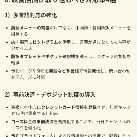
1）多言語対応の強化
英語メニューの常備
だけでなく、中国語・韓国語版メニューを
用意する
店内掲示に
ピクトグラム
を活用し、言葉が通じなくても内容が
分かる工夫
翻訳タブレット
や
ポケット通訳機
を導入し、スタッフの負担を
軽減
予約ページやSNSを
英語など多言語
で情報発信し、問い合わせ
をスムーズに対応
2）事前決済・デポジット制度の導入
高級店を中心に
クレジットカード情報を登録
させ、無断キャン
セル時に課金する仕組み
コース料金の事前決済
を義務化することで、当日キャンセルの
リスクを最小化
予約プラットフォーム
による決済機能との連携で、顧客にとっ