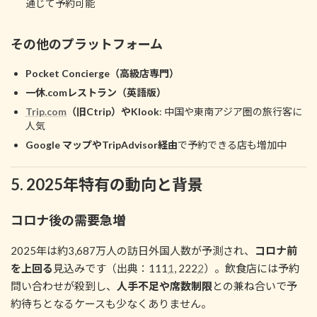
通じて予約可能
その他のプラットフォーム
Pocket Concierge（高級店専門）
一休.comレストラン（英語版）
Trip.com
（旧Ctrip）やKlook
: 中国や東南アジア圏の旅行客に
人気
Google マップやTripAdvisor経由
で予約できる店も増加中
5. 2025年特有の動向と背景
コロナ後の需要急増
2025年は約3,687万人の訪日外国人数が予測され、
コロナ前
を上回る
見込みです（出典：111
1
, 222
2
）。飲食店には予約
問い合わせが殺到し、
人手不足や席数制限
との兼ね合いで予
約待ちとなるケースも少なくありません。