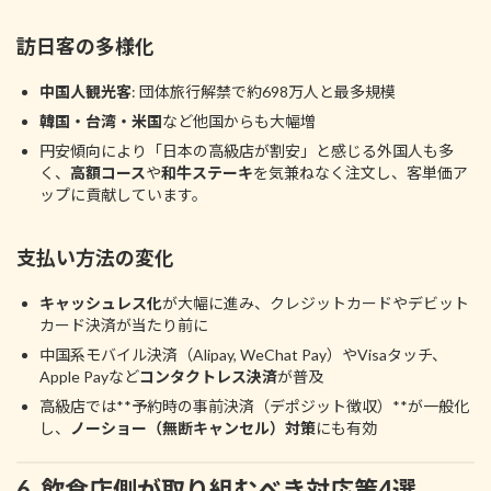
訪日客の多様化
中国人観光客
: 団体旅行解禁で約698万人と最多規模
韓国・台湾・米国
など他国からも大幅増
円安傾向により「日本の高級店が割安」と感じる外国人も多
く、
高額コース
や
和牛ステーキ
を気兼ねなく注文し、客単価ア
ップに貢献しています。
支払い方法の変化
キャッシュレス化
が大幅に進み、クレジットカードやデビット
カード決済が当たり前に
中国系モバイル決済（Alipay, WeChat Pay）やVisaタッチ、
Apple Payなど
コンタクトレス決済
が普及
高級店では**予約時の事前決済（デポジット徴収）**が一般化
し、
ノーショー（無断キャンセル）対策
にも有効
6. 飲食店側が取り組むべき対応策4選