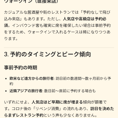
ウォークイン（直接来店）
カジュアルな居酒屋や街のレストランでは「予約なしで飛び
込み来店」もあります。ただし、
人気店や高級店は予約必
須
。インバウンド客も確実に席を確保したい場合は事前予約
をするため、ウォークインで入れるケースは稀になりつつあ
ります。
3. 予約のタイミングとピーク傾向
事前予約の時期
欧米など遠方からの旅行者
: 訪日前の数週間～数ヶ月前から予
約
近隣アジアの旅行者
: 数日前～直前に予約する場合も
いずれにせよ、
人気店ほど早期に席が埋まる
傾向が顕著で
す。コロナ後の「リベンジ消費」の流れもあり、
訪日を決めた
らまずレストラン予約
という声も少なくありません。