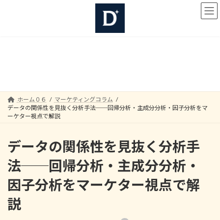
コ
ナ
ン
ビ
テ
ゲ
ン
ー
ツ
シ
へ
ョ
マーケティングコラム
ス
ン
キ
に
ッ
移
プ
動
ホーム０６
マーケティングコラム
データの関係性を見抜く分析手法──回帰分析・主成分分析・因子分析をマ
ーケター視点で解説
データの関係性を見抜く分析手
法──回帰分析・主成分分析・
因子分析をマーケター視点で解
説