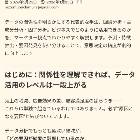
最
2026年1月23日
2026年1月23日
終
nozomumichimura@gmail.com
更
新
データの関係性を明らかにする代表的な手法、回帰分析・主
日
時
成分分析・因子分析。ビジネスでどのように活用できるのか
:
を、マーケター視点でわかりやすく解説します。予測・特徴
抽出・要因発見を使い分けることで、意思決定の精度が劇的
に向上します。
はじめに：関係性を理解できれば、データ
活用のレベルは一段上がる
売上の増減、広告効果の差、顧客満足度のばらつき──
これらは単独で起きているわけではありません。必ず“原因と
なる要因”と結びついています。
データ分析でもっとも奥深い領域が、
「どの要因が結果に影響しているのか」