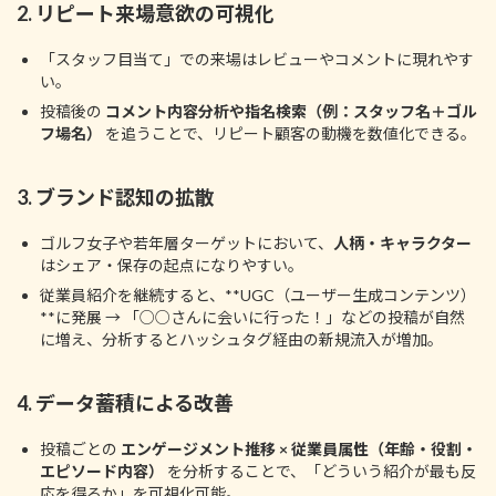
2.
リピート来場意欲の可視化
「スタッフ目当て」での来場はレビューやコメントに現れやす
い。
投稿後の
コメント内容分析や指名検索（例：スタッフ名＋ゴル
フ場名）
を追うことで、リピート顧客の動機を数値化できる。
3.
ブランド認知の拡散
ゴルフ女子や若年層ターゲットにおいて、
人柄・キャラクター
はシェア・保存の起点になりやすい。
従業員紹介を継続すると、**UGC（ユーザー生成コンテンツ）
**に発展 → 「○○さんに会いに行った！」などの投稿が自然
に増え、分析するとハッシュタグ経由の新規流入が増加。
4.
データ蓄積による改善
投稿ごとの
エンゲージメント推移 × 従業員属性（年齢・役割・
エピソード内容）
を分析することで、「どういう紹介が最も反
応を得るか」を可視化可能。