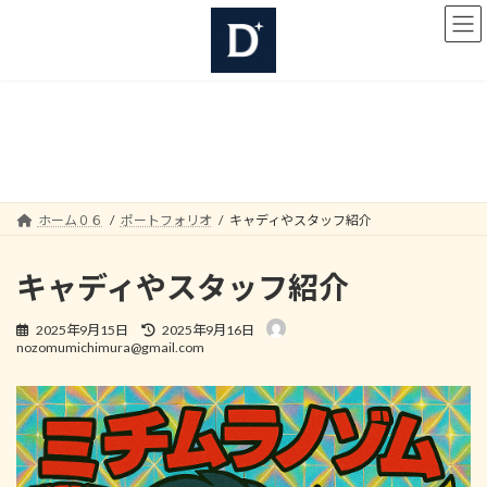
コ
ナ
ン
ビ
テ
ゲ
ン
ー
ツ
シ
へ
ョ
ポートフォリオ
ス
ン
キ
に
ッ
移
プ
動
ホーム０６
ポートフォリオ
キャディやスタッフ紹介
キャディやスタッフ紹介
最
2025年9月15日
2025年9月16日
終
nozomumichimura@gmail.com
更
新
日
時
: