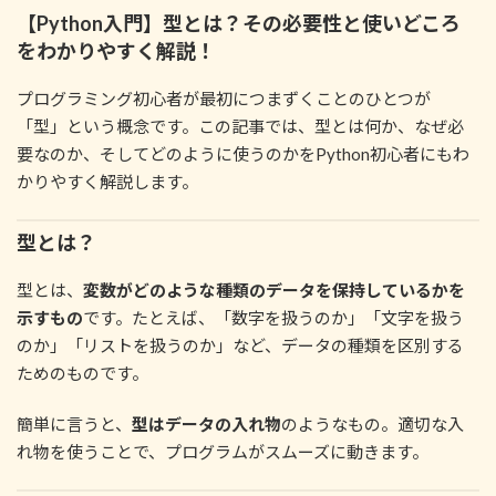
新
【Python入門】型とは？その必要性と使いどころ
日
時
をわかりやすく解説！
:
プログラミング初心者が最初につまずくことのひとつが
「型」という概念です。この記事では、型とは何か、なぜ必
要なのか、そしてどのように使うのかをPython初心者にもわ
かりやすく解説します。
型とは？
型とは、
変数がどのような種類のデータを保持しているかを
示すもの
です。たとえば、「数字を扱うのか」「文字を扱う
のか」「リストを扱うのか」など、データの種類を区別する
ためのものです。
簡単に言うと、
型はデータの入れ物
のようなもの。適切な入
れ物を使うことで、プログラムがスムーズに動きます。