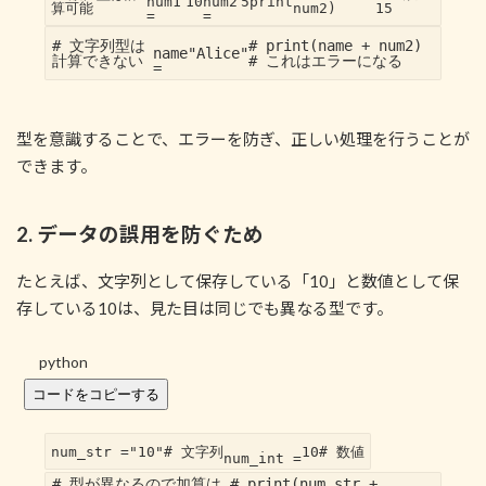
num1
10
num2
5
print
算可能
num2)
15
=
=
# 文字列型は
# print(name + num2)
name
"Alice"
計算できない
# これはエラーになる
=
型を意識することで、エラーを防ぎ、正しい処理を行うことが
できます。
2. データの誤用を防ぐため
たとえば、文字列として保存している「10」と数値として保
存している10は、見た目は同じでも異なる型です。
python
コードをコピーする
num_str =
"10"
# 文字列
10
# 数値
num_int =
# 型が異なるので加算は
# print(num_str +