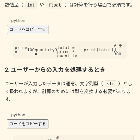
数値型（
や
）は計算を行う場面で必須です。
int
float
python
コードをコピーする
# 出
price
total =
100
quantity
3
print
(total)
力:
=
price *
=
300
quantity
2. ユーザーからの入力を処理するとき
ユーザーが入力したデータは通常、文字列型（
）とし
str
て扱われますが、計算のためには型を変換する必要がありま
す。
python
コードをコピーする
#