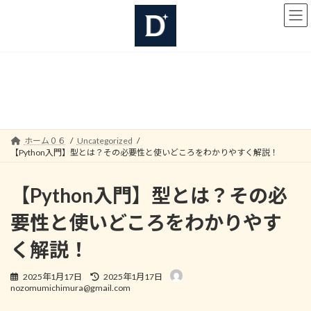
コ
ナ
ン
ビ
テ
ゲ
ン
ー
ツ
シ
へ
ョ
Uncategorized
ス
ン
キ
に
ッ
移
プ
動
ホーム０６
Uncategorized
【Python入門】型とは？その必要性と使いどころをわかりやすく解説！
【Python入門】型とは？その必
要性と使いどころをわかりやす
く解説！
最
2025年1月17日
2025年1月17日
終
nozomumichimura@gmail.com
更