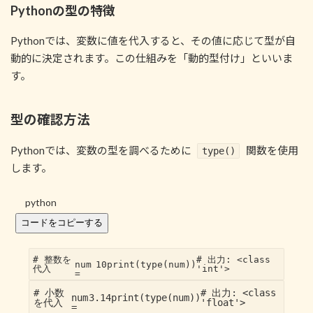
Pythonの型の特徴
Pythonでは、変数に値を代入すると、その値に応じて型が自
動的に決定されます。この仕組みを「動的型付け」といいま
す。
型の確認方法
Pythonでは、変数の型を調べるために
関数を使用
type()
します。
python
コードをコピーする
# 整数を
# 出力: <class
num
10
print
(
type
(num))
代入
'int'>
=
# 小数
# 出力: <class
num
3.14
print
(
type
(num))
を代入
'float'>
=