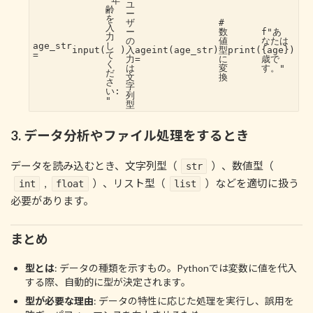
"年
ユ
齢
ー
を
ザ
#
入
ー
数
f"あ
力
の
値
なたは
age_str
し
input
(
)
入
age
int
(age_str)
型
print
(
{age}
)
=
て
力
=
に
歳で
く
は
変
す。"
だ
文
換
さ
字
い:
列
"
型
3. データ分析やファイル処理をするとき
データを読み込むとき、文字列型（
）、数値型（
str
,
）、リスト型（
）などを適切に扱う
int
float
list
必要があります。
まとめ
型とは
: データの種類を示すもの。Pythonでは変数に値を代入
する際、自動的に型が決定されます。
型が必要な理由
: データの特性に応じた処理を実行し、誤用を