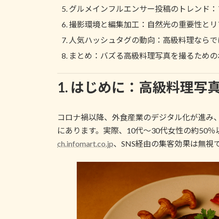
グルメインフルエンサー投稿のトレンド：
撮影環境と編集加工：自然光の重要性とリ
人気ハッシュタグの動向：高級料理ならで
まとめ：バズる高級料理写真を撮るための
1. はじめに：高級料理写
コロナ禍以降、外食産業のデジタル化が進み、20
にあります。実際、10代～30代女性の約50％
ch.infomart.co.jp
、SNS経由の集客効果は無視