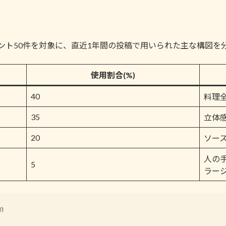
アカウント50件を対象に、直近1年間の投稿で用いられた主な構図
使用割合(%)
40
料理
35
立体
20
ソー
人の
5
ラー
m