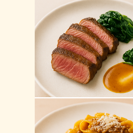
新
日
時
: