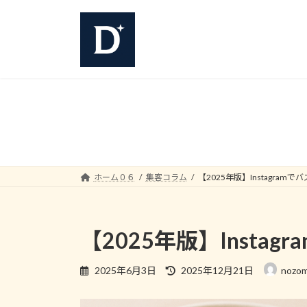
コ
ナ
ン
ビ
テ
ゲ
ン
ー
ツ
シ
へ
ョ
ス
ン
キ
に
ッ
移
プ
動
ホーム０６
集客コラム
【2025年版】Instagr
【2025年版】Inst
最
2025年6月3日
2025年12月21日
nozom
終
更