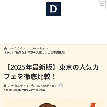
コ
ナ
ン
ビ
テ
ゲ
ン
ー
ツ
シ
へ
ョ
Uncategorized
ス
ン
キ
に
ッ
移
プ
動
ホーム０６
Uncategorized
【2025年最新版】東京の人気カフェを徹底比較！
【2025年最新版】東京の人気カ
フェを徹底比較！
最
2025年5月11日
2025年5月11日
終
nozomumichimura@gmail.com
更
新
日
時