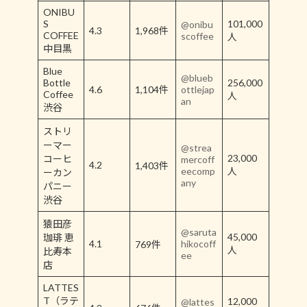
ONIBU
S
101,000
@onibu
4.3
1,968件
COFFEE
scoffee
人
中目黒
Blue
@blueb
Bottle
256,000
4.6
1,104件
ottlejap
Coffee
人
an
渋谷
ストリ
ーマー
@strea
23,000
コーヒ
mercoff
4.2
1,403件
eecomp
人
ーカン
any
パニー
渋谷
猿田彦
@saruta
45,000
珈琲 恵
4.1
hikocoff
769件
人
比寿本
ee
店
LATTES
T（ラテ
12,000
@lattes