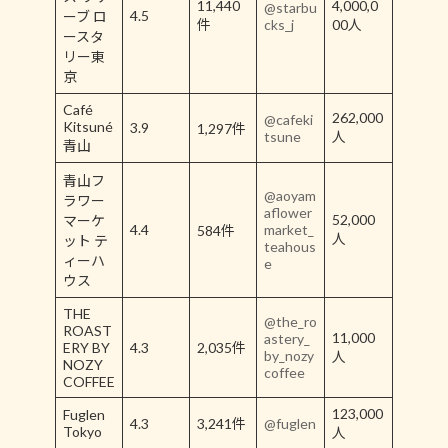
11,440
4,000,0
@starbu
4.5
ーブ ロ
件
cks_j
00人
ースタ
リー東
京
Café
262,000
@cafeki
Kitsuné
3.9
1,297件
tsune
人
青山
青山フ
@aoyam
ラワー
aflower
52,000
マーケ
4.4
market_
584件
人
ット テ
teahous
ィーハ
e
ウス
THE
@the_ro
ROAST
11,000
astery_
ERY BY
4.3
2,035件
by_nozy
人
NOZY
coffee
COFFEE
123,000
Fuglen
4.3
3,241件
@fuglen
Tokyo
人