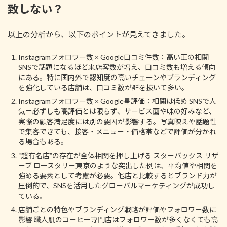
致しない？
以上の分析から、以下のポイントが見えてきました。
Instagramフォロワー数 × Google口コミ件数：高い正の相関
SNSで話題になるほど来店客数が増え、口コミ数も増える傾向
にある。特に国内外で認知度の高いチェーンやブランディング
を強化している店舗は、口コミ数が群を抜いて多い。
Instagramフォロワー数 × Google星評価：相関は低め SNSで人
気＝必ずしも高評価とは限らず、サービス面や味の好みなど、
実際の顧客満足度には別の要因が影響する。写真映えや話題性
で集客できても、接客・メニュー・価格帯などで評価が分かれ
る場合もある。
“超有名店”の存在が全体相関を押し上げる スターバックス リザ
ーブ ロースタリー東京のような突出した例は、平均値や相関を
強める要素として考慮が必要。他店と比較するとブランド力が
圧倒的で、SNSを活用したグローバルマーケティングが成功し
ている。
店舗ごとの特色やブランディング戦略が評価やフォロワー数に
影響 職人肌のコーヒー専門店はフォロワー数が多くなくても高