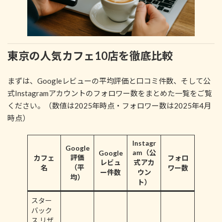
東京の人気カフェ10店を徹底比較
まずは、Googleレビューの平均評価と口コミ件数、そして公
式Instagramアカウントのフォロワー数をまとめた一覧をご覧
ください。（数値は2025年時点・フォロワー数は2025年4月
時点）
Instagr
Google
am（公
Google
評価
カフェ
フォロ
レビュ
式アカ
（平
名
ワー数
ー件数
ウン
均）
ト）
スター
バック
ス リザ