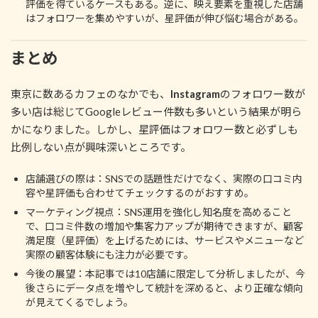
評価を得ているケースもある。逆に、映え要素を重視した店舗
はフォロワーを集めやすいが、星評価が伸び悩む場合がある。
まとめ
東京に数あるカフェのなかでも、
Instagram
のフォロワー数が
多い店は総じてGoogleレビュー件数も多いという結果が明ら
かになりました。しかし、星評価はフォロワー数と必ずしも
比例しない点が興味深いところです。
店舗選びの際は：SNSでの話題性だけでなく、実際の口コミ内
容や星評価も合わせてチェックするのがおすすめ。
マーケティング視点：SNS運用を強化し知名度を高めること
で、口コミ件数の増加や集客力アップが期待できますが、顧客
満足度（星評価）を上げるためには、サービスやメニューなど
実際の顧客体験にも注力が必要です。
今後の展望：本記事では10店舗に限定して分析しましたが、今
後さらにデータ点を増やして統計を深めると、より正確な傾向
が見えてくるでしょう。