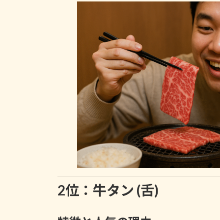
2位：牛タン (舌)