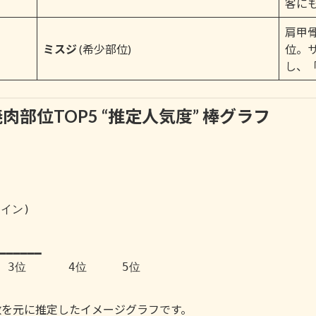
客に
肩甲
ミスジ
(希少部位)
位。
し、
部位TOP5 “推定人気度” 棒グラフ
数を元に推定したイメージグラフです。