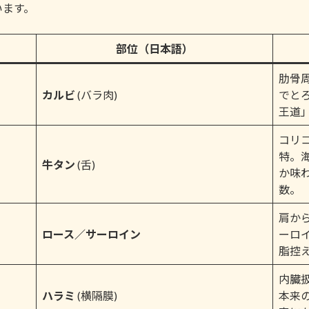
います。
部位（日本語）
肋骨
カルビ
(バラ肉)
でと
王道
コリ
特。
牛タン
(舌)
か味
数。
肩か
ロース／サーロイン
ーロ
脂控
内臓
ハラミ
(横隔膜)
本来