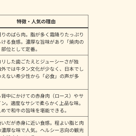
特徴・人気の理由
周りのばら肉。脂が多く霜降りたっぷり
ろける食感。濃厚な旨味があり「焼肉の
」部位として定番。
コリした歯ごたえとジューシーさが独
海外では牛タン文化が少なく、日本でし
わえない希少性から「必食」の声が多
ら背中にかけての赤身肉（ロース）やサ
イン。適度なサシで柔らかく上品な味。
えめで和牛の旨味を堪能できる。
扱いだが赤身に近い食感。程よい脂と肉
の濃厚な味で人気。ヘルシー志向の観光