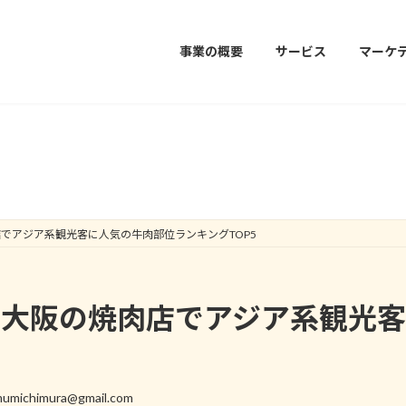
事業の概要
サービス
マーケ
集客
店でアジア系観光客に人気の牛肉部位ランキングTOP5
京・大阪の焼肉店でアジア系観光
umichimura@gmail.com