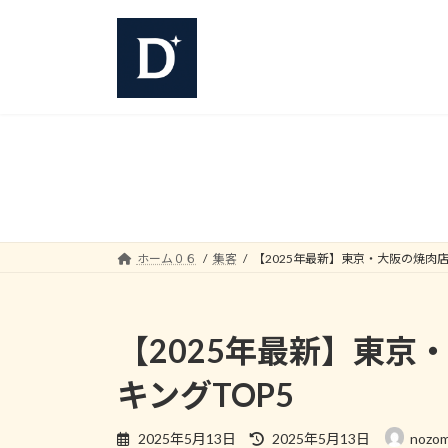
コ
ナ
ン
ビ
テ
ゲ
ン
ー
ツ
シ
へ
ョ
ス
ン
キ
に
ッ
移
プ
動
ホーム０６
集客
【2025年最新】東京・大阪の焼肉
【2025年最新】東
キングTOP5
最
2025年5月13日
2025年5月13日
nozom