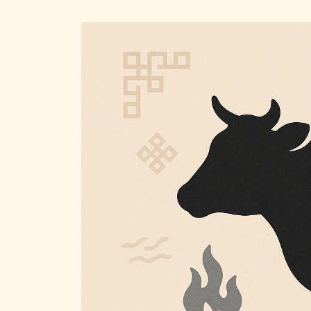
終
更
新
日
時
: