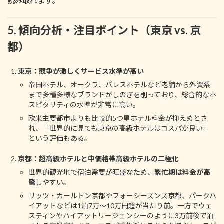
読み取れます。
5. 傾向分析・注目ポイント（東京 vs. 京
都）
東京：競争が激しくサービス水準が高い
帝国ホテル、オークラ、パレスホテルなど老舗から外資系
まで多種多様なブランドがしのぎを削っており、総合的なホ
スピタリティの水準が非常に高い。
欧米主要都市よりも比較的5つ星ホテル料金が抑えめとさ
れ、「世界的に見ても東京の高級ホテルはコスパが良い」
という評価もある。
京都：超高級ホテルと中価格帯高級ホテルの二極化
世界的観光地で宿泊需要が旺盛なため、
繁忙期は料金が高
騰
しやすい。
リッツ・カールトン京都やフォーシーズンズ京都、パークハ
イアットなどは1泊7万～10万円超が当たり前。一方でウェ
スティンやハイアットリージェンシーのように3万前後で泊