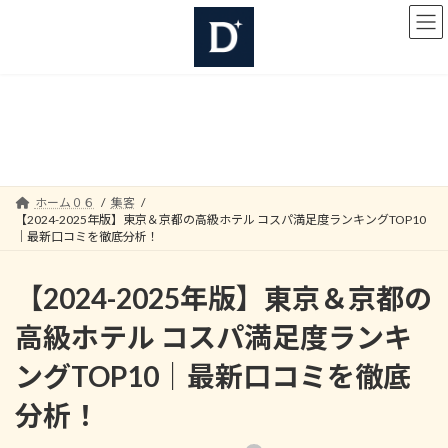
コ
ナ
ン
ビ
テ
ゲ
ン
ー
ツ
シ
へ
ョ
集客
ス
ン
キ
に
ッ
移
プ
動
ホーム０６
集客
【2024-2025年版】東京＆京都の高級ホテル コスパ満足度ランキングTOP10
｜最新口コミを徹底分析！
【2024-2025年版】東京＆京都の
高級ホテル コスパ満足度ランキ
ングTOP10｜最新口コミを徹底
分析！