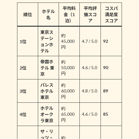
平均料
平均評
コスパ
ホテル
順位
金（1
価スコ
満足度
名
泊）
ア
スコア
東京ス
約
テーシ
45,000
4.7 / 5.0
92
1位
ョンホ
円
テル
帝国ホ
約
50,000
4.6 / 5.0
90
2位
テル 東
円
京
パレス
約
60,000
4.8 / 5.0
89
3位
ホテル
円
東京
ホテル
約
65,000
4.6 / 5.0
85
4位
オーク
円
ラ東京
ザ・リ
ッツ・
約