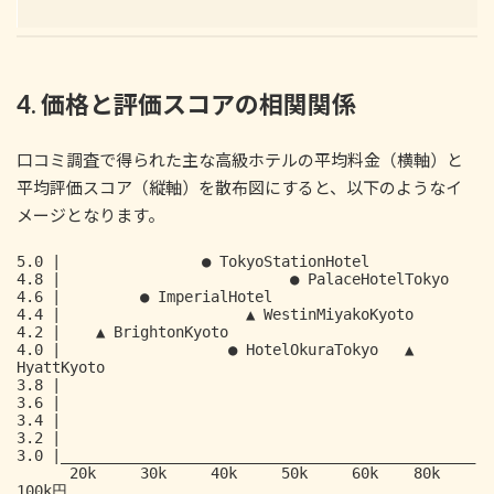
4. 価格と評価スコアの相関関係
口コミ調査で得られた主な高級ホテルの平均料金（横軸）と
平均評価スコア（縦軸）を散布図にすると、以下のようなイ
メージとなります。
5.0 |                ● TokyoStationHotel

4.8 |                          ● PalaceHotelTokyo

4.6 |         ● ImperialHotel

4.4 |                     ▲ WestinMiyakoKyoto

4.2 |    ▲ BrightonKyoto

4.0 |                   ● HotelOkuraTokyo   ▲ 
HyattKyoto

3.8 |

3.6 |

3.4 |

3.2 |

3.0 |_______________________________________________

      20k     30k     40k     50k     60k    80k    
100k円
