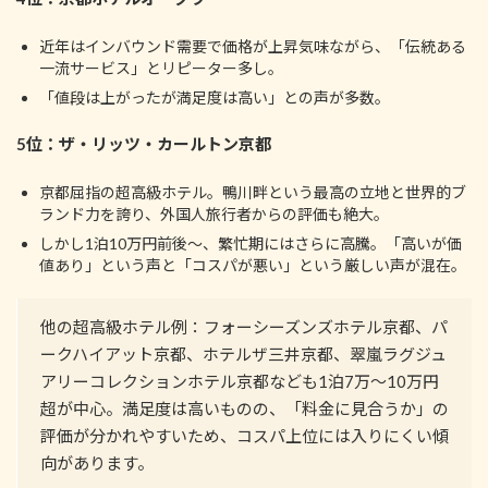
近年はインバウンド需要で価格が上昇気味ながら、「伝統ある
一流サービス」とリピーター多し。
「値段は上がったが満足度は高い」との声が多数。
5位：ザ・リッツ・カールトン京都
京都屈指の超高級ホテル。鴨川畔という最高の立地と世界的ブ
ランド力を誇り、外国人旅行者からの評価も絶大。
しかし1泊10万円前後～、繁忙期にはさらに高騰。「高いが価
値あり」という声と「コスパが悪い」という厳しい声が混在。
他の超高級ホテル例：フォーシーズンズホテル京都、パ
ークハイアット京都、ホテルザ三井京都、翠嵐ラグジュ
アリーコレクションホテル京都なども1泊7万～10万円
超が中心。満足度は高いものの、「料金に見合うか」の
評価が分かれやすいため、コスパ上位には入りにくい傾
向があります。