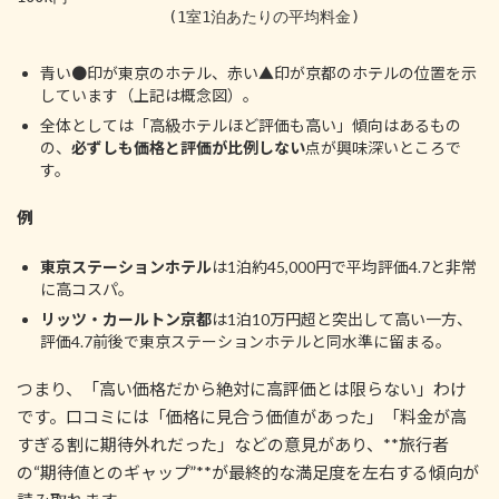
                 (1室1泊あたりの平均料金)

青い●印が東京のホテル、赤い▲印が京都のホテルの位置を示
しています（上記は概念図）。
全体としては「高級ホテルほど評価も高い」傾向はあるもの
の、
必ずしも価格と評価が比例しない
点が興味深いところで
す。
例
東京ステーションホテル
は1泊約45,000円で平均評価4.7と非常
に高コスパ。
リッツ・カールトン京都
は1泊10万円超と突出して高い一方、
評価4.7前後で東京ステーションホテルと同水準に留まる。
つまり、「高い価格だから絶対に高評価とは限らない」わけ
です。口コミには「価格に見合う価値があった」「料金が高
すぎる割に期待外れだった」などの意見があり、**旅行者
の“期待値とのギャップ”**が最終的な満足度を左右する傾向が