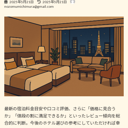
最
2025年5月21日
2025年5月21日
終
nozomumichimura@gmail.com
更
新
日
時
:
最新の宿泊料金目安や口コミ評価、さらに「価格に見合う
か」「値段の割に満足できるか」といったレビュー傾向を総
合的に判断。今後のホテル選びの参考にしていただければ幸