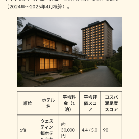
（2024年～2025年4月概算）。
平均料
平均評
コスパ
ホテル
順位
金（1
価スコ
満足度
名
泊）
ア
スコア
ウェス
約
ティン
30,000
4.4 / 5.0
90
1位
都ホテ
円