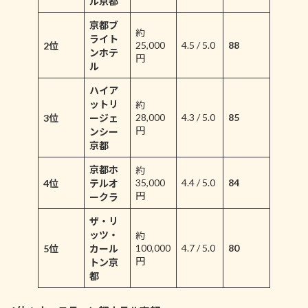
ル京都
京都ブ
約
ライト
25,000
4.5 / 5.0
88
2位
ンホテ
円
ル
ハイア
ットリ
約
28,000
4.3 / 5.0
85
3位
ージェ
円
ンシー
京都
京都ホ
約
35,000
4.4 / 5.0
84
4位
テルオ
円
ークラ
ザ・リ
ッツ・
約
100,000
4.7 / 5.0
80
5位
カール
円
トン京
都