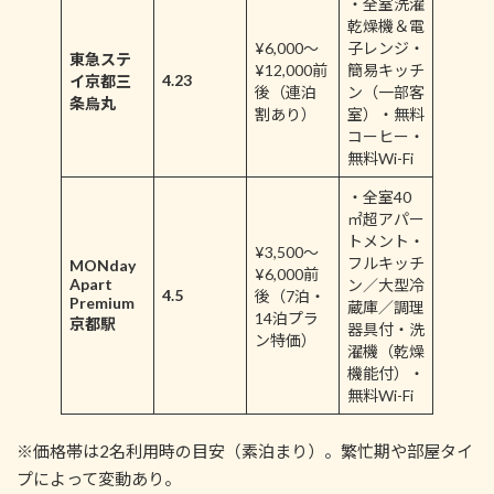
・全室洗濯
乾燥機＆電
¥6,000～
子レンジ・
東急ステ
¥12,000前
簡易キッチ
4.23
イ京都三
後（連泊
ン（一部客
条烏丸
割あり）
室）・無料
コーヒー・
無料Wi-Fi
・全室40
㎡超アパー
トメント・
¥3,500～
フルキッチ
MONday
¥6,000前
Apart
ン／大型冷
4.5
後（7泊・
Premium
蔵庫／調理
14泊プラ
京都駅
器具付・洗
ン特価）
濯機（乾燥
機能付）・
無料Wi-Fi
※価格帯は2名利用時の目安（素泊まり）。繁忙期や部屋タイ
プによって変動あり。