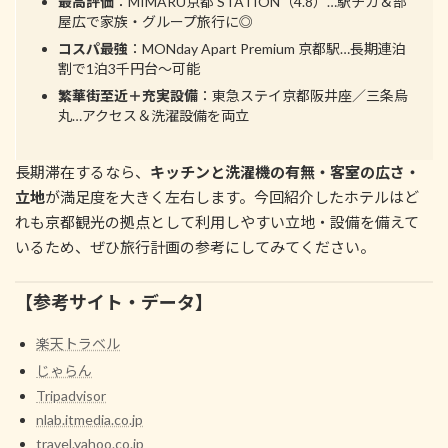
最高評価
：MIMARU京都 STATION（4.8）…駅チカ＆部
屋広で家族・グループ旅行に◎
コスパ最強
：MONday Apart Premium 京都駅…長期連泊
割で1泊3千円台～可能
繁華街至近＋充実設備
：東急ステイ京都阪井座／三条烏
丸…アクセス＆洗濯設備を両立
長期滞在するなら、
キッチンと洗濯機の有無・客室の広さ・
立地
が満足度を大きく左右します。今回紹介したホテルはど
れも京都観光の拠点として利用しやすい立地・設備を備えて
いるため、ぜひ旅行計画の参考にしてみてください。
【参考サイト・データ】
楽天トラベル
じゃらん
Tripadvisor
nlab.itmedia.co.jp
travel.yahoo.co.jp