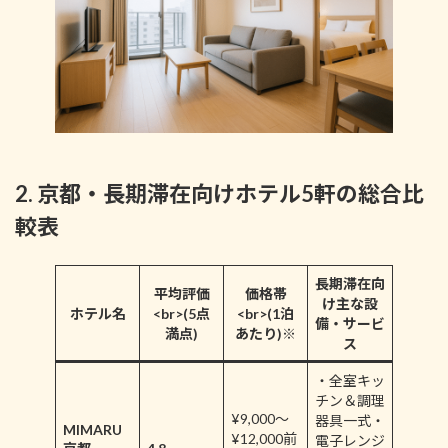
2. 京都・長期滞在向けホテル5軒の総合比
較表
長期滞在向
平均評価
価格帯
け主な設
ホテル名
<br>(5点
<br>(1泊
備・サービ
満点)
あたり)※
ス
・全室キッ
チン＆調理
¥9,000～
器具一式・
MIMARU
¥12,000前
電子レンジ