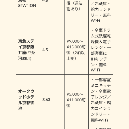
京都
4.8
後（連泊
／冷蔵庫・
STATION
割あり）
館内ランド
リー・無料
Wi-Fi
・全室ドラ
ム式洗濯乾
東急ステ
¥9,000～
燥機＆電子
イ京都阪
¥15,000前
レンジ・一
4.5
井座
(四条
後（2泊以
部客室に
河原町)
上割）
IHキッチ
ン・無料
Wi-Fi
・一部客室
ミニキッチ
オークウ
ン・全室電
¥5,000～
ッドホテ
子レンジ／
3.63
¥11,000前
ル京都御
冷蔵庫・館
後
池
内コインラ
ンドリー・
無料Wi-Fi