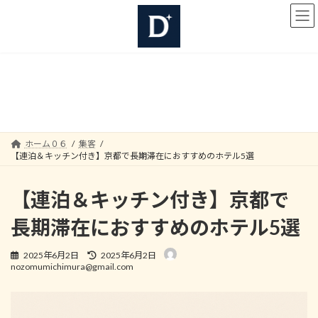
コ
ナ
ン
ビ
テ
ゲ
ン
ー
ツ
シ
へ
ョ
集客
ス
ン
キ
に
ッ
移
プ
動
ホーム０６
集客
【連泊＆キッチン付き】京都で長期滞在におすすめのホテル5選
【連泊＆キッチン付き】京都で
長期滞在におすすめのホテル5選
最
2025年6月2日
2025年6月2日
終
nozomumichimura@gmail.com
更
新
日
時