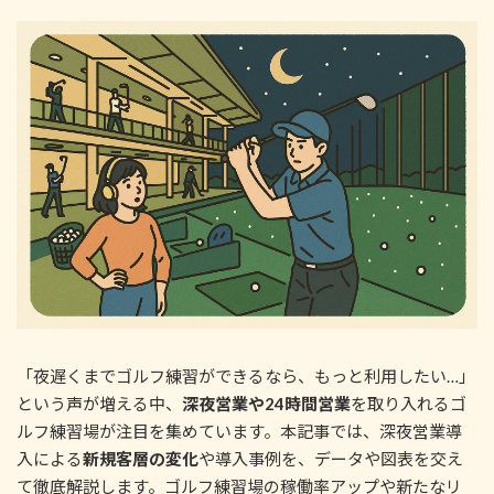
新
日
時
:
「夜遅くまでゴルフ練習ができるなら、もっと利用したい…」
という声が増える中、
深夜営業や24時間営業
を取り入れるゴ
ルフ練習場が注目を集めています。本記事では、深夜営業導
入による
新規客層の変化
や導入事例を、データや図表を交え
て徹底解説します。ゴルフ練習場の稼働率アップや新たなリ