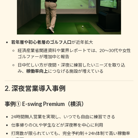
若年層や初心者層のゴルフ人口
が近年拡大
経済産業省関連資料や業界レポートでは、20～30代や女性
ゴルファーが増加中と報告
日中忙しい方が夜間・深夜に練習したいニーズを取り込
み、
稼働率向上
につなげる施設が増えている
2. 深夜営業導入事例
事例① E-swing Premium（横浜）
24時間無人営業を実現し、いつでも自由に練習できる
仕事帰りのOLや学生などが深夜帯を中心に利用
打席数が限られていても、完全予約制＋24h体制で高い稼働率