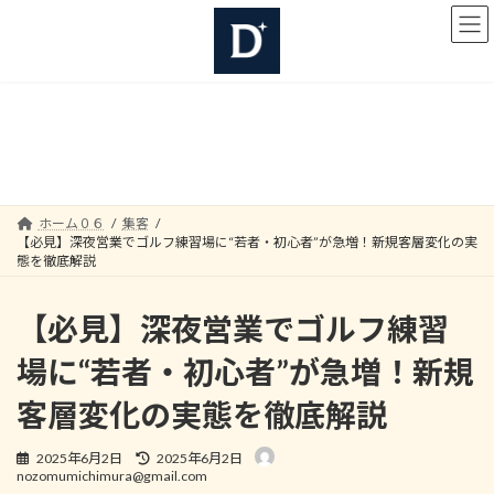
コ
ナ
ン
ビ
テ
ゲ
ン
ー
ツ
シ
へ
ョ
集客
ス
ン
キ
に
ッ
移
プ
動
ホーム０６
集客
【必見】深夜営業でゴルフ練習場に“若者・初心者”が急増！新規客層変化の実
態を徹底解説
【必見】深夜営業でゴルフ練習
場に“若者・初心者”が急増！新規
客層変化の実態を徹底解説
最
2025年6月2日
2025年6月2日
終
nozomumichimura@gmail.com
更