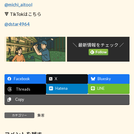
@michi_aitool
🔻 TikTokはこちら
@dstar4964
＼ 最新情報をチェック ／
Facebook
X
Bluesky
Hatena
LINE
Threads
Copy
集客
カテゴリー