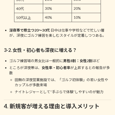
30%
20%
40代
40%
10%
50代以上
深夜帯で際立つ20〜30代
日中は仕事や学校などで忙しい層
が、深夜にゴルフ練習を楽しむスタイルが定着しつつある。
3-2. 女性・初心者も深夜に増える？
ゴルフ練習場の男女比は一般的に
男性8割：女性2割
ほど
ところが深夜帯は、
女性率・初心者率
が上昇するとの報告が多
数
田無の深夜営業施設では、「ゴルフ初体験」の若い女性や
カップルが多数来場
ナイトレジャーとして“手ぶらで体験”しやすいのが魅力
4. 新規客が増える理由と導入メリット