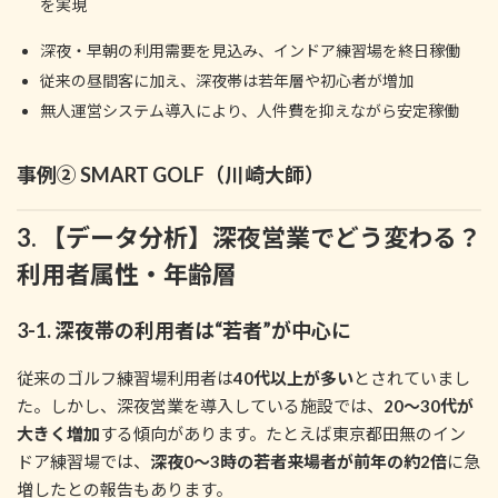
を実現
深夜・早朝の利用需要を見込み、インドア練習場を終日稼働
従来の昼間客に加え、深夜帯は若年層や初心者が増加
無人運営システム導入により、人件費を抑えながら安定稼働
事例② SMART GOLF（川崎大師）
3. 【データ分析】深夜営業でどう変わる？
利用者属性・年齢層
3-1. 深夜帯の利用者は“若者”が中心に
従来のゴルフ練習場利用者は
40代以上が多い
とされていまし
た。しかし、深夜営業を導入している施設では、
20～30代が
大きく増加
する傾向があります。たとえば東京都田無のイン
ドア練習場では、
深夜0～3時の若者来場者が前年の約2倍
に急
増したとの報告もあります。