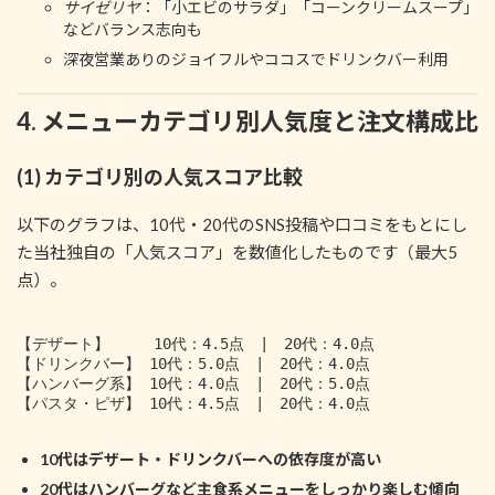
サイゼリヤ
：「小エビのサラダ」「コーンクリームスープ」
などバランス志向も
深夜営業ありのジョイフルやココスでドリンクバー利用
4. メニューカテゴリ別人気度と注文構成比
(1) カテゴリ別の人気スコア比較
以下のグラフは、10代・20代のSNS投稿や口コミをもとにし
た当社独自の「人気スコア」を数値化したものです（最大5
点）。
【デザート】     10代：4.5点　|　20代：4.0点

【ドリンクバー】 10代：5.0点　|　20代：4.0点

【ハンバーグ系】 10代：4.0点　|　20代：5.0点

【パスタ・ピザ】 10代：4.5点　|　20代：4.0点

10代はデザート・ドリンクバーへの依存度が高い
20代はハンバーグなど主食系メニューをしっかり楽しむ傾向