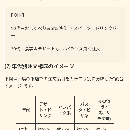
POINT
10代＝おしゃべり＆SNS映え → スイーツ＋ドリンクバ
ー
20代＝食事＆デザートも → バランス良く注文
(2) 年代別注文構成のイメージ
下図は一度の来店での注文品目をカテゴリ別に分類した“割合
イメージ”です。
その他
デザー
パス
ハンバ
(ライ
年代
ト・ド
タ・ピ
ーグ系
ス、サ
リンク
ザ系
ラダ等)
10代
約55%
約25%
約15%
約5%