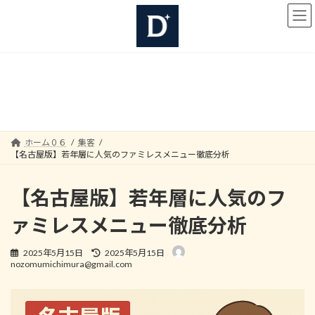
コ
ナ
ン
ビ
テ
ゲ
ン
ー
ツ
シ
へ
ョ
集客
ス
ン
キ
に
ッ
移
プ
動
ホーム０６
集客
【名古屋版】若年層に人気のファミレスメニュー徹底分析
【名古屋版】若年層に人気のフ
ァミレスメニュー徹底分析
最
2025年5月15日
2025年5月15日
終
nozomumichimura@gmail.com
更
新
日
時