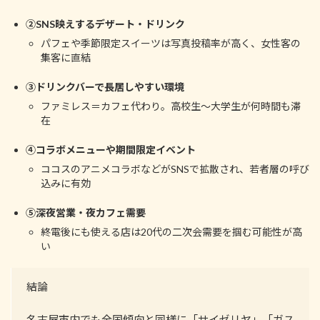
②SNS映えするデザート・ドリンク
パフェや季節限定スイーツは写真投稿率が高く、女性客の
集客に直結
③ドリンクバーで長居しやすい環境
ファミレス＝カフェ代わり。高校生～大学生が何時間も滞
在
④コラボメニューや期間限定イベント
ココスのアニメコラボなどがSNSで拡散され、若者層の呼び
込みに有効
⑤深夜営業・夜カフェ需要
終電後にも使える店は20代の二次会需要を掴む可能性が高
い
結論
名古屋市内でも全国傾向と同様に「サイゼリヤ」「ガス