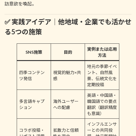
訪意欲を喚起。
✅ 実践アイデア｜他地域・企業でも活かせ
る5つの施策
実例または応用
SNS施策
目的
方法
地元の季節イベ
四季コンテン
視覚的魅力×共
ント、自然風
ツ発信
感
景、伝統文化を
定期投稿
英語・中国語・
多言語キャプ
海外ユーザー
韓国語での要点
ション
への配慮
翻訳（翻訳精度
も意識）
インフルエンサ
コラボ投稿・
拡散力と信頼
ーとの共同投