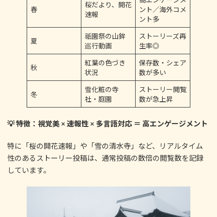
桜だより、開花
春
ント／海外コメ
速報
ント多
祇園祭の山鉾
ストーリーズ再
夏
巡行動画
生率◎
紅葉の色づき
保存数・シェア
秋
状況
数が多い
雪化粧の寺
ストーリー閲覧
冬
社・庭園
数が急上昇
💡 特徴：視覚美 × 速報性 × 多言語対応 ＝ 高エンゲージメント
特に「桜の開花速報」や「雪の清水寺」など、リアルタイム
性のあるストーリー投稿は、通常投稿の数倍の閲覧数を記録
しています。