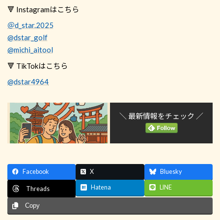
🔻 Instagramはこちら
＠d_star.2025
@dstar_golf
@michi_aitool
🔻 TikTokはこちら
@dstar4964
＼ 最新情報をチェック ／
Facebook
X
Bluesky
Hatena
LINE
Threads
Copy