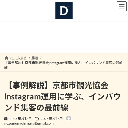
コ
ナ
ン
ビ
テ
ゲ
ン
ー
ツ
シ
へ
ョ
集客
ス
ン
キ
に
ッ
移
プ
動
ホーム０６
集客
【事例解説】京都市観光協会Instagram運用に学ぶ、インバウンド集客の最前
線
【事例解説】京都市観光協会
Instagram運用に学ぶ、インバウ
ンド集客の最前線
最
2025年7月6日
2025年7月6日
終
nozomumichimura@gmail.com
更