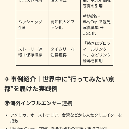
リポスト活用
性を両立
稿、地元新聞社
写真の引用
#地域名 +
ハッシュタグ
認知拡大とフ
#MyTrip で観光
企画
ァン化
写真募集 →
UGC化
「続きはプロフ
ストーリー速
タイムリーな
ィールリンク
報＋保存導線
注目獲得
へ」などリンク
誘導を併用
✈ 事例紹介｜世界中に“行ってみたい京
都”を届けた実践例
🌍 海外インフルエンサー連携
アメリカ、オーストラリア、台湾などから人気クリエイターを
招致
Hidden Gems（穴場）をそれぞれの言語・視点で発信